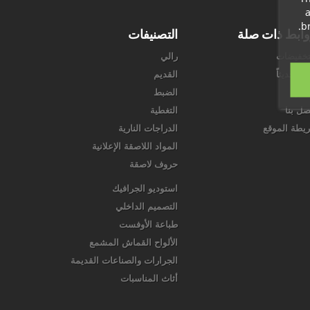
a
br
ابط ذات صلة
التصنيفات
تخفيضات
رالي
ل حديثاً
القديم
اجرنا
الضبط
صل بنا
التغطية
يطة الموقع
الدراجات النارية
المواد اللاصقة الإعلانية
حروف لاصقة
استوديو الجرافيك
التصميم الداخلي
طباعة الأوفست
الألواح القماش المشمع
الجرارات والصناعات القديمة
أثاث المناسبات