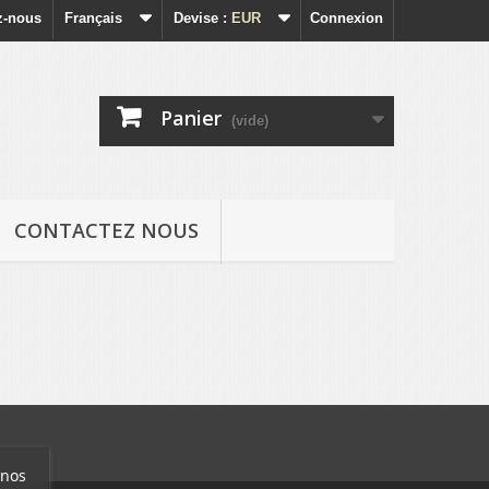
z-nous
Français
Devise :
EUR
Connexion
Panier
(vide)
CONTACTEZ NOUS
 nos