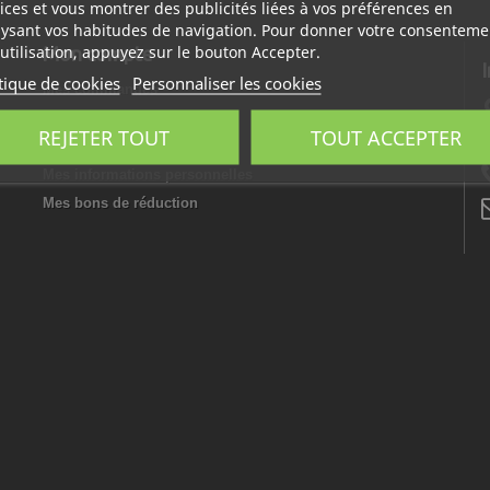
ices et vous montrer des publicités liées à vos préférences en
ysant vos habitudes de navigation. Pour donner votre consenteme
utilisation, appuyez sur le bouton Accepter.
Mon compte
tique de cookies
Personnaliser les cookies
Mes commandes
Mes avoirs
REJETER TOUT
TOUT ACCEPTER
3
Mes adresses
Mes informations personnelles
Mes bons de réduction