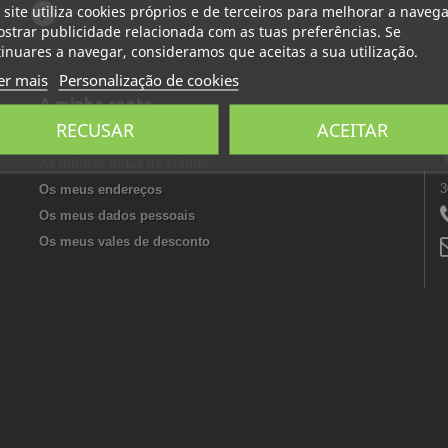
 site utiliza cookies próprios e de terceiros para melhorar a naveg
strar publicidade relacionada com as tuas preferências. Se
inuares a navegar, consideramos que aceitas a sua utilização.
er mais
Personalização de cookies
A minha conta
RECUSAR
ACEITAR
As minhas encomendas
As minhas notas de crédito
3
Os meus endereços
Os meus dados pessoais
Os meus vales de desconto