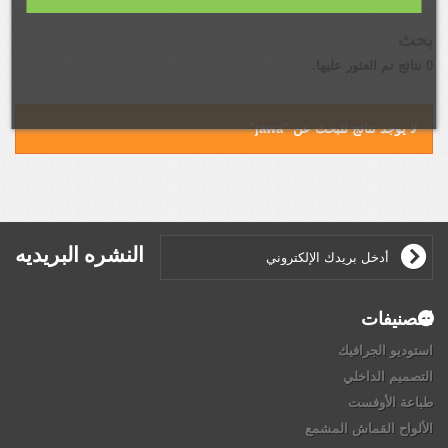
بحث
0 نتائج تم العثور عليها.
لا يوجد نتائج للبحث عن "jawa"
النشره البريديه
التصنيفات
استوديو الجرافيك
التصميم الداخلي
طباعة الأوفست
الألواح القماش المشمع