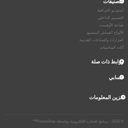
التصنيفات
استوديو الجرافيك
التصميم الداخلي
طباعة الأوفست
الألواح القماش المشمع
الجرارات والصناعات القديمة
أثاث المناسبات
روابط ذات صلة
حسابي
تخزين المعلومات
© 2026 - برنامج للتجارة الإلكترونية بواسطة PrestaShop™