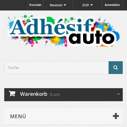
Kontakt
Anmelden
Deutsch
EUR
Warenkorb
(Leer)
MENÜ