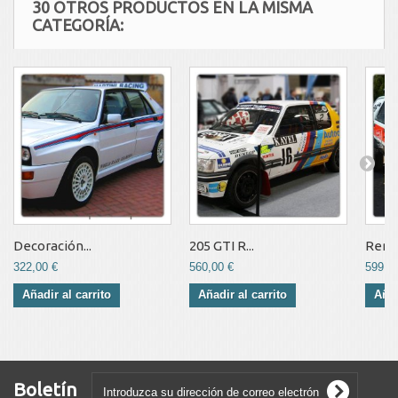
30 OTROS PRODUCTOS EN LA MISMA
CATEGORÍA:
Decoración...
205 GTI R...
Renau
322,00 €
560,00 €
599,0
Añadir al carrito
Añadir al carrito
Añad
Boletín