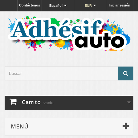
Contáctenos
Iniciar sesión
Español
EUR
Carrito
vacío
MENÚ