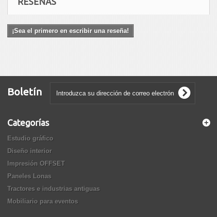
RESEÑAS
¡Sea el primero en escribir una reseña!
Boletín
Categorías
Estudio gráfico
Diseño interior
Impresión OFFSET
Paneles Lonas
Tractores e industrias antiguas
Mobiliario para eventos