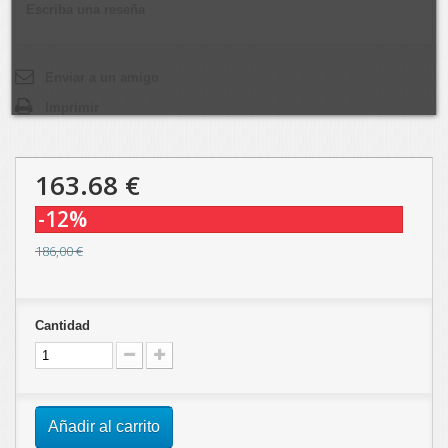
Escriba una reseña
Enviar a un amigo
Imprimir
163.68 €
-12%
186,00 €
Cantidad
Añadir al carrito