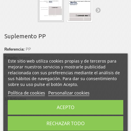
Suplemento PP
Referencia:
PP
Estado:
Nuevo
Este sitio web utiliza cookies propias y de terceros para
mejorar nuestros servicios y mostrarle publicidad
Según propuesta de fecha 18/03/2013.
relacionada con sus preferencias mediante el análisis de
Corte de vinilo + Impresión digital según material gráfico
sus hábitos de navegación. Para dar su consentimiento
sobre su uso pulse el botón Acepto.
.
Política de cookies
Personalizar cookies
10
Artículos
ACEPTO
Tuitear
Compartir
Google+
RECHAZAR TODO