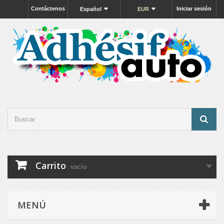
Contáctenos
Iniciar sesión
Español
EUR
Carrito
vacío
MENÚ