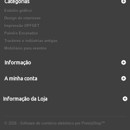
Categorias
Estúdio gráfico
Design de interiores
Impressão OFFSET
Painéis Encerados
Tractores e indústrias antigas
Mobiliário para eventos
Informação
A minha conta
Informação da Loja
© 2026 - Software de comércio eletrónico por PrestaShop™