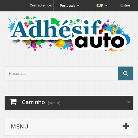
Contacte-nos
Entrar
Portugais
EUR
Carrinho
(vazio)
MENU