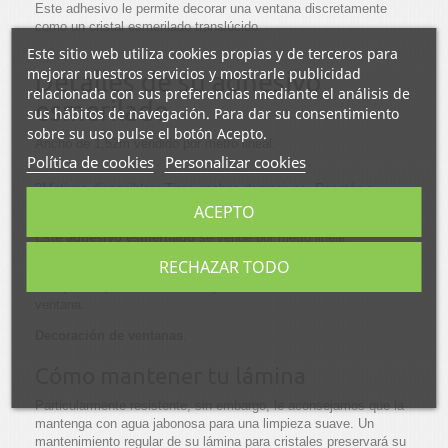
Este adhesivo le permite decorar una ventana discretamente
como un cristal esmerilado translúcido.
Este sitio web utiliza cookies propias y de terceros para
mejorar nuestros servicios y mostrarle publicidad
Detalles de su adhesivo
relacionada con sus preferencias mediante el análisis de
esmerilado
sus hábitos de navegación. Para dar su consentimiento
sobre su uso pulse el botón Acepto.
Ancho de 1,52m vendido por metro lineal.
Política de cookies
Personalizar cookies
3Motivos disponibles: Tiras anchas degresivas, Rosetón o
Vidriera.
ACEPTO
Este
adhesivo esmerilado
se vende por metro lineal.
RECHAZAR TODO
Esta
película adhesiva para ventanas
le permite decorar
cualquier superficie de cristal, ya sea
una mesa de centro
o una
ventana.
Decoración de ventanas
.
Cómo mantener tu lámina
Particularmente resistente, sin embargo, le aconsejamos que la
mantenga con agua jabonosa para una limpieza suave. Un
mantenimiento regular de su lámina para cristales preservará su