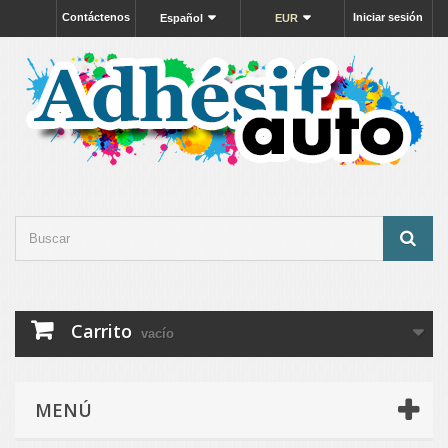
Contáctenos
Iniciar sesión
Español
EUR
Carrito
vacío
MENÚ