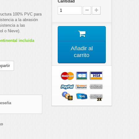
Cantidad
tructura 100% PVC para
stencia a la abrasión
istencia a las
ol o Nieve).
ntinental incluida
Añadir al
carrito
artir
reseña
go