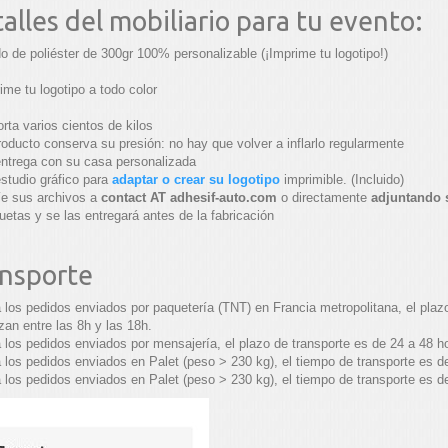
alles del mobiliario para tu evento:
do de poliéster de 300gr 100% personalizable (¡Imprime tu logotipo!)
ime tu logotipo a todo color
rta varios cientos de kilos
roducto conserva su presión: no hay que volver a inflarlo regularmente
ntrega con su casa personalizada
studio gráfico para
adaptar o crear su logotipo
imprimible. (Incluido)
e sus archivos a
contact AT adhesif-auto.com
o directamente
adjuntando 
etas y se las entregará antes de la fabricación
nsporte
 los pedidos enviados por paquetería (TNT) en Francia metropolitana, el plaz
izan entre las 8h y las 18h.
 los pedidos enviados por mensajería, el plazo de transporte es de 24 a 48 h
 los pedidos enviados en Palet (peso > 230 kg), el tiempo de transporte es d
 los pedidos enviados en Palet (peso > 230 kg), el tiempo de transporte es d