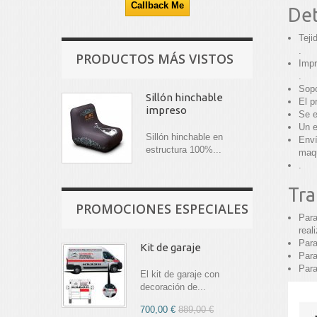
Det
Teji
.
PRODUCTOS MÁS VISTOS
Impr
.
Sopo
Sillón hinchable
El p
impreso
Se e
Un e
Sillón hinchable en
Enví
estructura 100%...
maqu
.
Tra
PROMOCIONES ESPECIALES
Para
real
Para
Kit de garaje
Para
Para
El kit de garaje con
decoración de...
700,00 €
889,00 €