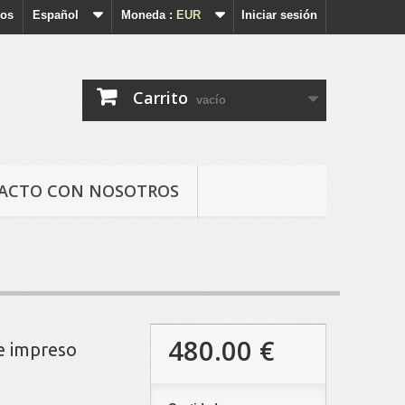
nos
Español
Moneda :
EUR
Iniciar sesión
Carrito
vacío
ACTO CON NOSOTROS
480.00 €
le impreso