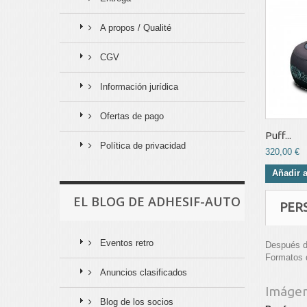
A propos / Qualité
CGV
Información jurídica
Ofertas de pago
Puff...
Política de privacidad
320,00 €
Añadir a
EL BLOG DE ADHESIF-AUTO
PER
Eventos retro
Después de
Formatos 
Anuncios clasificados
Imáge
Blog de los socios