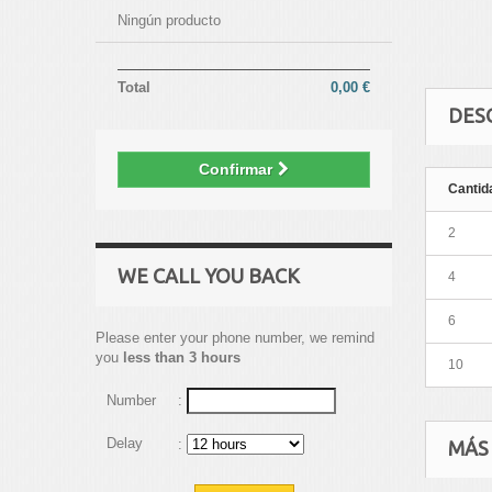
Ningún producto
Total
0,00 €
DES
Confirmar
Cantid
2
WE CALL YOU BACK
4
6
Please enter your phone number, we remind
you
less than 3 hours
10
Number
:
Delay
:
MÁS