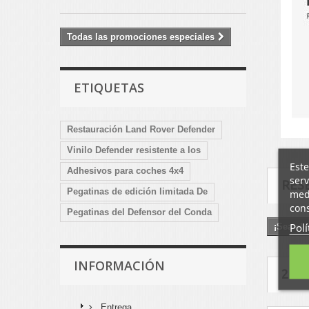
Todas las promociones especiales
ETIQUETAS
Restauración Land Rover Defender
Vinilo Defender resistente a los
Este
Adhesivos para coches 4x4
serv
RES
Pegatinas de edición limitada De
medi
cons
Pegatinas del Defensor del Conda
Polí
¡Sea el 
INFORMACIÓN
2 O
Entrega