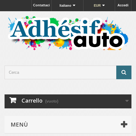
Contattaci
Accedi
Italiano
EUR
Carrello
(vuoto)
MENÙ