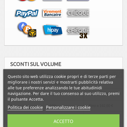
SCONTI SUL VOLUME
Questo sito web utilizza cookie propri e di terze parti per
migliorare i nostri servizi e mostrarti pubblicità relativa
Quantità
Sconto
Salva
alle tue preferenze analizzando le tue abitudinidi
navigazione. Per dare il tuo consenso al suo utilizzo, premi
2
5%
Fino a
48,00 €
il pulsante Accetta.
4
10%
Fino a
192,00 €
Politica dei cookie
Personalizzare i cookie
6
12%
Fino a
345,60 €
ACCETTO