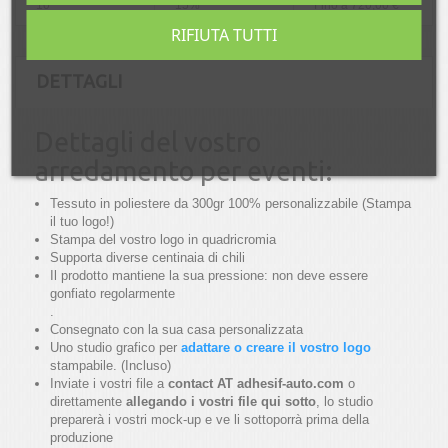
10
15%
Fino a
720,00 €
RIFIUTA TUTTI
DETTAGLI
Dettagli del vostro
arredamento per eventi:
Tessuto in poliestere da 300gr 100% personalizzabile (Stampa
il tuo logo!)
Stampa del vostro logo in quadricromia
Supporta diverse centinaia di chili
Il prodotto mantiene la sua pressione: non deve essere
gonfiato regolarmente
.
Consegnato con la sua casa personalizzata
Uno studio grafico per
adattare o creare il vostro logo
stampabile. (Incluso)
Inviate i vostri file a
contact AT adhesif-auto.com
o
direttamente
allegando i vostri file qui sotto
, lo studio
preparerà i vostri mock-up e ve li sottoporrà prima della
produzione