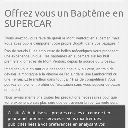
Offrez vous un Baptême en
SUPERCAR
"Vous avez toujours rêvé de gravir le Mont Ventoux en supercar, mais
vous avez oublié d'emporter votre propre Bugatti dans vos bagages ?
Pas de soucis ! Les amoureux de belles mécaniques vous proposent
une expérience unique : les baptêmes en supercars sur les huit
premiers kilomètres du Mont Ventoux depuis la source du Groseau.
Imaginez-vous en tant que passager, cheveux au vent, en train de
dévaler la montagne à la vitesse de l'éclair dans une Lamborghini ou
une Ferrari. Et le meilleur dans tout ça ? Pas de compétition ! Vous
pouvez simplement profiter de l'excitation sans vous soucier de battre
un record.
Nous avons même pris toutes les précautions nécessaires pour que
votre expérience soit plus sûre que de traverser la rue. La route sera
fermée sous l'autorisation préfectorale, et nos commissaires de sécurité
Ce site Web utilise ses propres cookies et ceux de tiers
sont si confirmés qu'ils peuvent vous dire comment mettre une ceinture
de sécurité les yeux fermés.
pour améliorer nos services et vous montrer des
publicités liées à vos préférences en analysant vos
De plus, la bonne nouvelle, c'est que votre contribution ira en partie au