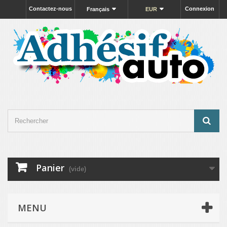
Contactez-nous
Connexion
Français
EUR
Panier
(vide)
MENU