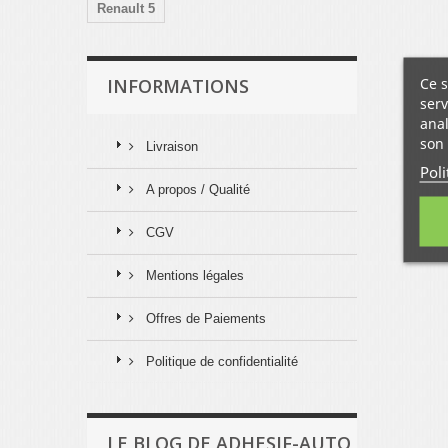
Renault 5
Ce s
INFORMATIONS
serv
anal
son 
Livraison
Poli
A propos / Qualité
CGV
Mentions légales
Offres de Paiements
Politique de confidentialité
LE BLOG DE ADHESIF-AUTO