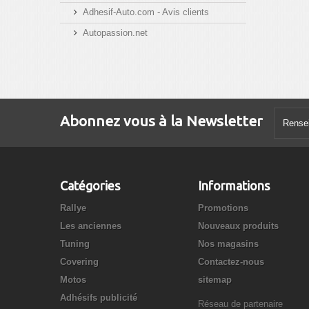
Adhesif-Auto.com - Avis clients
Autopassion.net
Abonnez vous à la Newsletter
Catégories
Informations
Rallye
Promotions
Les anciennes
Nouveaux produits
Tuning
Nos magasins
Covering
Contactez-nous
Motos
sitemap
Adhésifs publicité
Réseau de partenaire