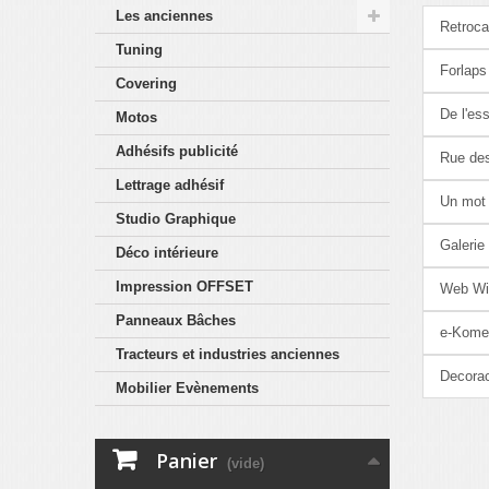
Les anciennes
Retroca
Tuning
Forlaps
Covering
De l'es
Motos
Adhésifs publicité
Rue de
Lettrage adhésif
Un mot
Studio Graphique
Galerie
Déco intérieure
Impression OFFSET
Web Wi
Panneaux Bâches
e-Kome
Tracteurs et industries anciennes
Decora
Mobilier Evènements
Panier
(vide)