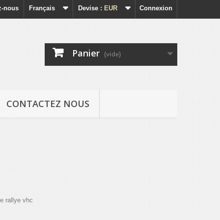
z-nous
Français
Devise :
EUR
Connexion
Panier
(vide)
CONTACTEZ NOUS
le rallye vhc