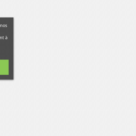
 nos
nt à