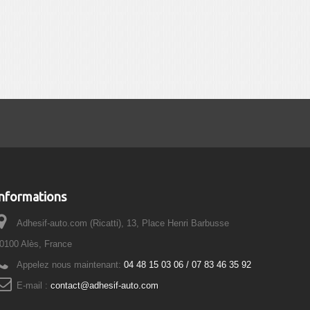
Informations
Adhesif-auto.com (Ricatti), 13, Place Henri Barbusse
0100 Alès, France
Appelez nous maintenant:
04 48 15 03 06 / 07 83 46 35 92
E-mail :
contact@adhesif-auto.com