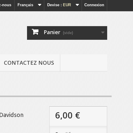
z-nous
Français
Devise :
EUR
Connexion
Panier
(vide)
CONTACTEZ NOUS
6,00 €
 Davidson