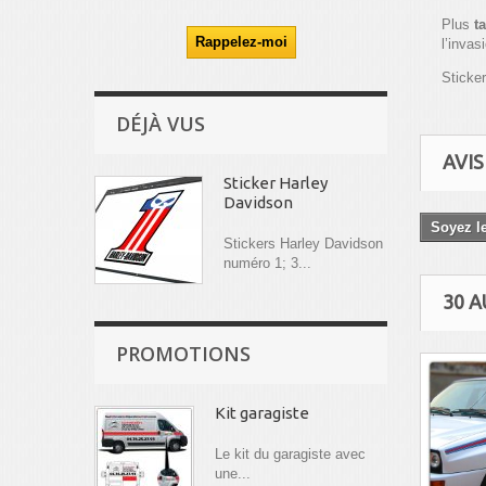
Plus
t
l’invas
Sticker
DÉJÀ VUS
AVIS
Sticker Harley
Davidson
Soyez le
Stickers Harley Davidson
numéro 1; 3...
30 
PROMOTIONS
Kit garagiste
Le kit du garagiste avec
une...