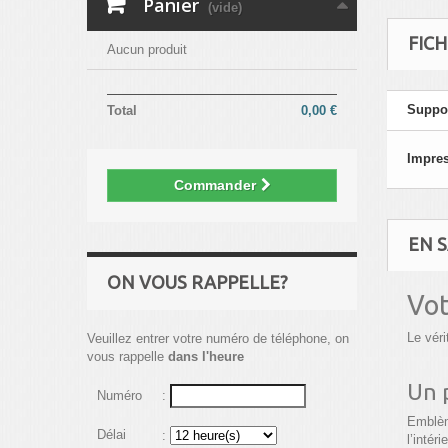
Panier
(vide)
FIC
Aucun produit
Suppor
Total
0,00 €
Impre
Commander
EN S
ON VOUS RAPPELLE?
Vot
Le véri
Veuillez entrer votre numéro de téléphone, on
vous rappelle
dans l'heure
Un 
Numéro
:
Emblèm
Délai
:
l’intér