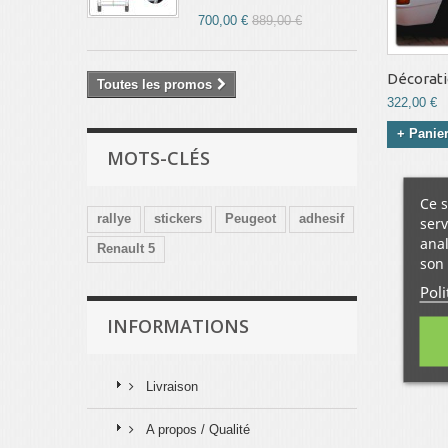
700,00 €
889,00 €
Décoratio
Toutes les promos
322,00 €
+ Panie
MOTS-CLÉS
Ce s
rallye
stickers
Peugeot
adhesif
serv
anal
Renault 5
son 
Poli
INFORMATIONS
Livraison
A propos / Qualité