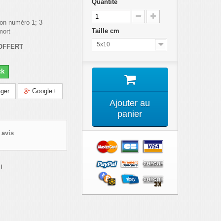
Quantité
son numéro 1; 3
Taille cm
mort
5x10
 OFFERT
ck
ger
Google+
Ajouter au
panier
 avis
i