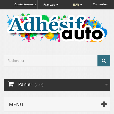
Contactez-nous
Connexion
Français
EUR
Panier
(vide)
MENU