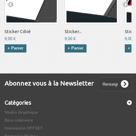
Sticker Cibié
Sticker...
Stick
9,00 €
9,00 €
9,00 €
+ Panier
+ Panier
+ Pa
Abonnez vous à la Newsletter
Catégories
Studio Graphique
Déco intérieure
Impression OFFSET