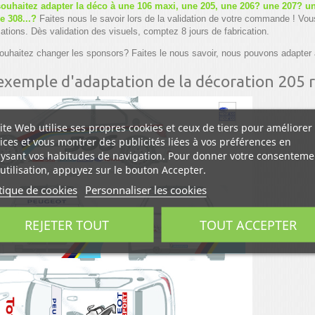
ouhaitez adapter la déco à une 106 maxi, une 205, une 206? une 207? u
e 308...?
Faites nous le savoir lors de la validation de votre commande ! Vou
ations. Dès validation des visuels, comptez 8 jours de fabrication.
ouhaitez changer les sponsors? Faites le nous savoir, nous pouvons adapter 
exemple d'adaptation de la décoration 205 
ite Web utilise ses propres cookies et ceux de tiers pour améliorer
ices et vous montrer des publicités liées à vos préférences en
ysant vos habitudes de navigation. Pour donner votre consenteme
utilisation, appuyez sur le bouton Accepter.
tique de cookies
Personnaliser les cookies
REJETER TOUT
TOUT ACCEPTER