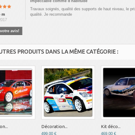
Impeccable comme d'habitude
Travaux soignés, qualité des supports de haut niveau, le pr
e m
qualité. Je recommande
2017
votre avis!
AUTRES PRODUITS DANS LA MÊME CATÉGORIE :
n...
Décoration...
Kit déco...
499,00 €
469,00 €