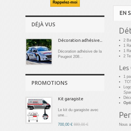
EN S
DÉJÀ VUS
Dét
Décoration adhésive...
2 Ba
1 Ra
1 Ra
Décoration adhésive de la
2 Te
Peugeot 208...
Les
1 p
PROMOTIONS
TOT
Logo
Spar
Déco
Kit garagiste
Opt
Le kit du garagiste avec
Per
une...
Nous a
700,00 €
889,00 €