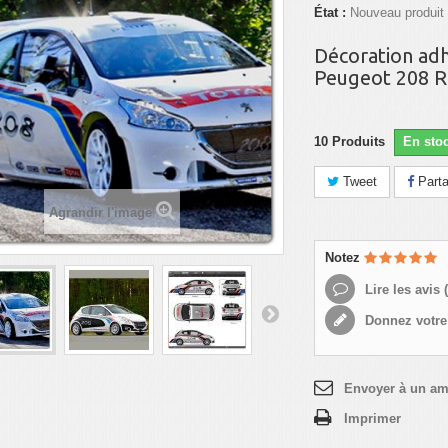
État :
Nouveau produit
Décoration adh
Peugeot 208 R
10
Produits
En sto
Tweet
Parta
Agrandir l'image
Notez
Lire les avis (
Donnez votre
Envoyer à un am
Imprimer