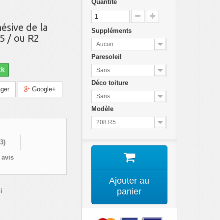
Quantité
ésive de la
Suppléments
5 / ou R2
Aucun
Paresoleil
ck
Sans
Déco toiture
ger
Google+
Sans
Modèle
208 R5
3
)
 avis
Ajouter au
panier
i