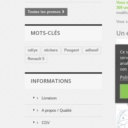
Vous s
309 un
Toutes les promos
modific
Vous s
Un 
MOTS-CLÉS
rallye
stickers
Peugeot
adhesif
Ce s
serv
Renault 5
anal
son 
Poli
INFORMATIONS
Livraison
A propos / Qualité
CGV