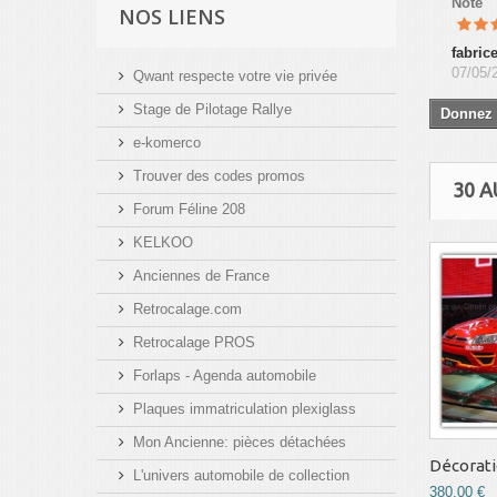
Note
NOS LIENS
fabric
07/05/
Qwant respecte votre vie privée
Stage de Pilotage Rallye
Donnez 
e-komerco
Trouver des codes promos
30 
Forum Féline 208
KELKOO
Anciennes de France
Retrocalage.com
Retrocalage PROS
Forlaps - Agenda automobile
Plaques immatriculation plexiglass
Mon Ancienne: pièces détachées
Décoratio
L'univers automobile de collection
380,00 €