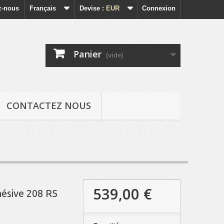
z-nous
Français
Devise :
EUR
Connexion
Panier
(vide)
CONTACTEZ NOUS
539,00 €
hésive 208 R5