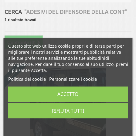
CERCA
"ADESIVI DEL DIFENSORE DELLA CONT"
1 risultato trovati.
Confronta (
0
)
Questo sito web utilizza cookie propri e di terze parti per
migliorare i nostri servizi e mostrarti pubblicità relativa
alle tue preferenze analizzando le tue abitudinidi
Mostrando 1 - 1 di 1 articolo
navigazione. Per dare il tuo consenso al suo utilizzo, premi
NUOVO
il pulsante Accetta.
Politica dei cookie
Personalizzare i cookie
ACCETTO
RIFIUTA TUTTI