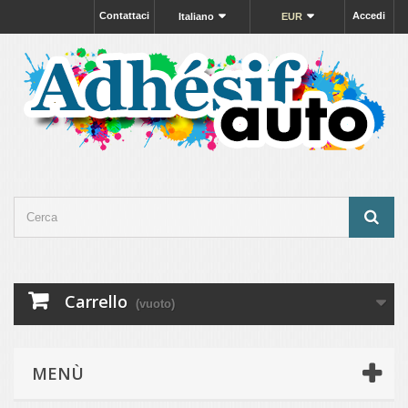
Contattaci
Accedi
Italiano
EUR
Carrello
(vuoto)
MENÙ