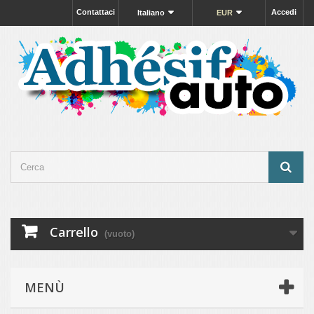
Contattaci
Accedi
Italiano
EUR
Carrello
(vuoto)
MENÙ