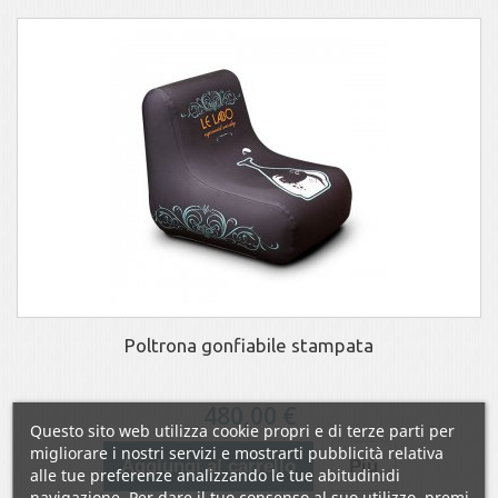
Poltrona gonfiabile stampata
480,00 €
Questo sito web utilizza cookie propri e di terze parti per
migliorare i nostri servizi e mostrarti pubblicità relativa
Aggiungi al carrello
Più
alle tue preferenze analizzando le tue abitudinidi
navigazione. Per dare il tuo consenso al suo utilizzo, premi