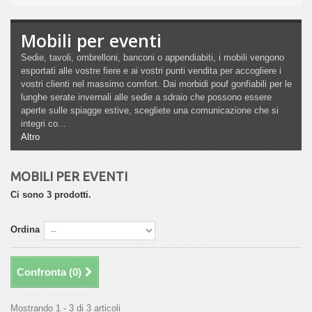
Mobili per eventi
Sedie, tavoli, ombrelloni, banconi o appendiabiti, i mobili vengono
esportati alle vostre fiere e ai vostri punti vendita per accogliere i
vostri clienti nel massimo comfort. Dai morbidi pouf gonfiabili per le
lunghe serate invernali alle sedie a sdraio che possono essere
aperte sulle spiagge estive, scegliete una comunicazione che si
integri co...
Altro
MOBILI PER EVENTI
Ci sono 3 prodotti.
Ordina
Confronta (
0
)
Mostrando 1 - 3 di 3 articoli