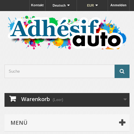
Kontakt
Anmelden
Deutsch
EUR
Warenkorb
(Leer)
MENÜ