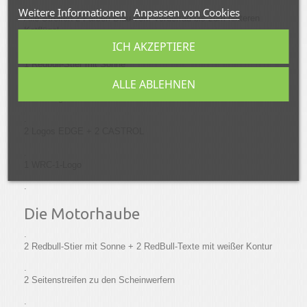
.
Weitere Informationen
Anpassen von Cookies
Alle Streifen 2 Farben Blau vom Vorderrad bis zum hinteren
Kotflügel
ICH AKZEPTIERE
.
1 Redbull-Stier mit Sonne
ALLE ABLEHNEN
.
1 VW-Logo
.
2 Logos EDGE + 2 CASTROL
.
1 WRC-1-Logo
.
Die Motorhaube
.
2 Redbull-Stier mit Sonne + 2 RedBull-Texte mit weißer Kontur
.
2 Seitenstreifen zu den Scheinwerfern
.