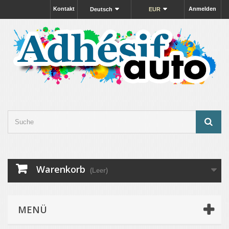
Kontakt
Anmelden
Deutsch
EUR
Warenkorb
(Leer)
MENÜ