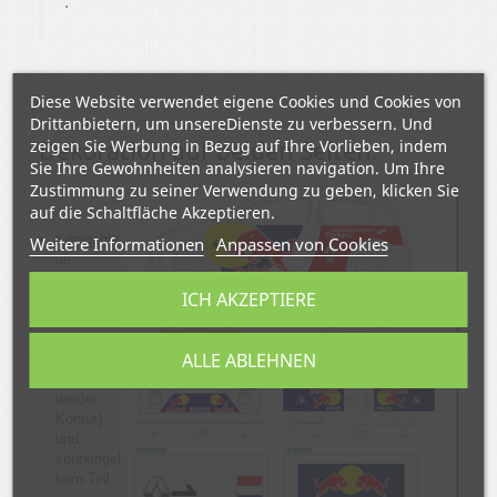
.
.
Diese Website verwendet eigene Cookies und Cookies von
.
Drittanbietern, um unsereDienste zu verbessern. Und
zeigen Sie Werbung in Bezug auf Ihre Vorlieben, indem
Dekoration auf beiden Seiten:
Sie Ihre Gewohnheiten analysieren navigation. Um Ihre
.
Zustimmung zu seiner Verwendung zu geben, klicken Sie
auf die Schaltfläche Akzeptieren.
.
Königsbla
Weitere Informationen
Anpassen von Cookies
ue
Vinylfläch
ICH AKZEPTIERE
en auf den
Türen mit
dem RED
ALLE ABLEHNEN
BULL Stier
(mit
weißer
Kontur)
und
sonnengel
bem Teil