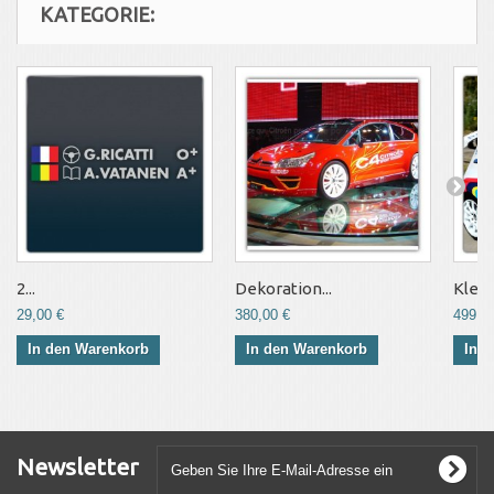
KATEGORIE:
2...
Dekoration...
Klebe
29,00 €
380,00 €
499,0
In den Warenkorb
In den Warenkorb
In 
Newsletter