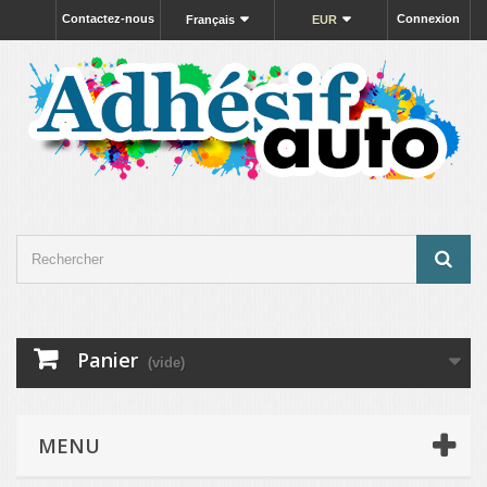
Contactez-nous
Connexion
Français
EUR
Panier
(vide)
MENU