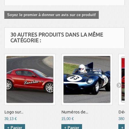
Soyez le premier à donner un avis sur ce produit!
30 AUTRES PRODUITS DANS LA MÊME
CATÉGORIE :
Logo sur...
Numéros de...
Décor
39,13 €
15,00 €
380,0
+ Panier
+ Panier
+ Pa