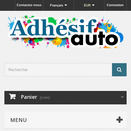
Contactez-nous
Connexion
Français
EUR
Panier
(vide)
MENU