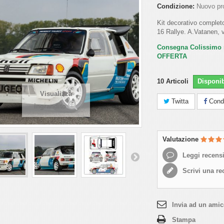
Condizione:
Nuovo pr
Kit decorativo comple
16 Rallye. A.Vatanen, 
Consegna Colissimo
OFFERTA
10
Articoli
Disponib
Visualizza
Twitta
Condi
ingrandito
Valutazione
Leggi recensi
Scrivi una re
Invia ad un ami
Stampa