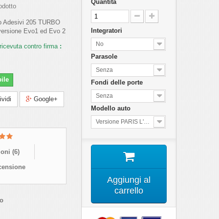
Quantità
odotto
to Adesivi 205 TURBO
Integratori
versione Evo1 ed Evo 2
No
ricevuta contro firma
:
Parasole
Senza
ile
Fondi delle porte
Senza
vidi
Google+
Modello auto
Versione PARIS L'EQUIPE
oni (
6
)
censione
Aggiungi al
carrello
co