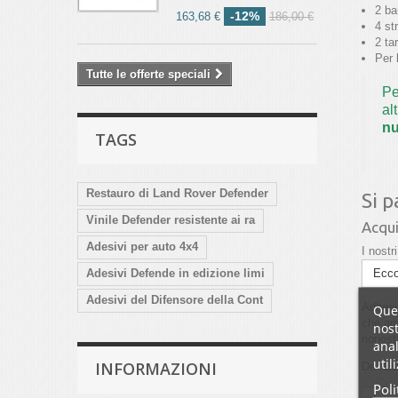
2 ba
-12%
163,68 €
186,00 €
4 st
2 ta
Per 
Tutte le offerte speciali
Pe
al
nu
TAGS
Restauro di Land Rover Defender
Si p
Vinile Defender resistente ai ra
Acqui
Adesivi per auto 4x4
I nostr
Adesivi Defende in edizione limi
Ecco
Adesivi del Difensore della Cont
Adhesif
Ques
che am
nost
nonost
anal
util
INFORMAZIONI
De l'Es
Poli