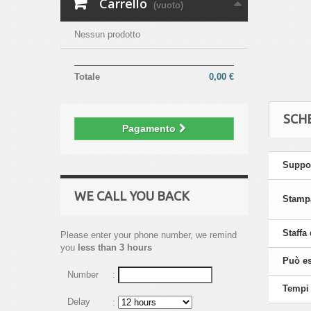
Carrello
(vuoto)
Nessun prodotto
Totale
0,00 €
SCH
Pagamento
Suppor
WE CALL YOU BACK
Stampa
Staffa
Please enter your phone number, we remind
you
less than 3 hours
Può es
Number
:
Tempi 
Delay
: