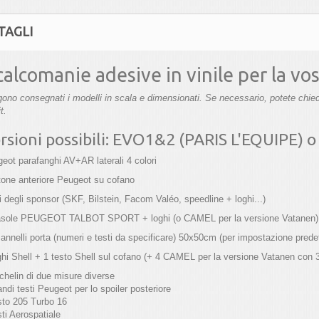
TAGLI
alcomanie adesive in vinile per la vo
ono consegnati i modelli in scala e dimensionati. Se necessario, potete chiede
t.
ersioni possibili: EVO1&2 (PARIS L'EQUIPE) 
eot parafanghi AV+AR laterali 4 colori
tone anteriore Peugeot su cofano
i degli sponsor (SKF, Bilstein, Facom Valéo, speedline + loghi...)
asole PEUGEOT TALBOT SPORT + loghi (o CAMEL per la versione Vatanen)
annelli porta (numeri e testi da specificare) 50x50cm (per impostazione predef
ghi Shell + 1 testo Shell sul cofano (+ 4 CAMEL per la versione Vatanen con 
chelin di due misure diverse
andi testi Peugeot per lo spoiler posteriore
sto 205 Turbo 16
sti Aerospatiale