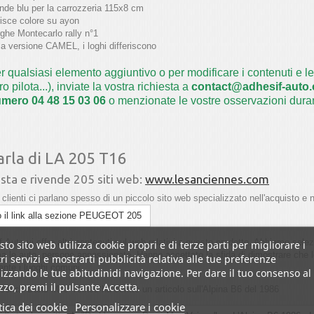
nde blu per la carrozzeria 115x8 cm
risce colore su ayon
rghe Montecarlo rally n°1
la versione CAMEL, i loghi differiscono
r qualsiasi elemento aggiuntivo o per modificare i contenuti e le 
tro pilota...), inviate la vostra richiesta a
contact@adhesif-auto.c
mero 04 48 15 03 06
o menzionate le vostre osservazioni duran
arla di LA 205 T16
sta e rivende 205 siti web:
www.lesanciennes.com
i clienti ci parlano spesso di un piccolo sito web specializzato nell'acquisto e n
 il link alla sezione PEUGEOT 205
-Auto vi offre altri contenuti sul web relativi a questo prodotto. Abbiamo sel
to sito web utilizza cookie propri e di terze parti per migliorare i
a le auto, persone appassionate. Hanno accettato la sfida di dimostrare che l
ri servizi e mostrarti pubblicità relativa alle tue preferenze
ante i luoghi comuni.
izzando le tue abitudinidi navigazione. Per dare il tuo consenso al
izzo, premi il pulsante Accetta.
sence Dans Mes Veines ha scritto un articolo sull'Alpina B6 del 1986
tica dei cookie
Personalizzare i cookie