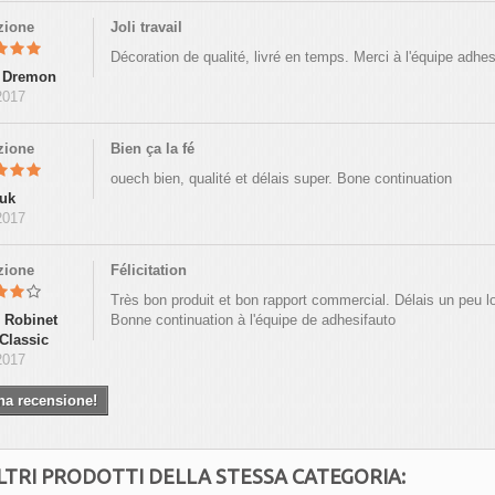
azione
Joli travail
Décoration de qualité, livré en temps. Merci à l'équipe adhesi
a Dremon
2017
azione
Bien ça la fé
ouech bien, qualité et délais super. Bone continuation
ruk
2017
azione
Félicitation
Très bon produit et bon rapport commercial. Délais un peu lo
 Robinet
Bonne continuation à l'équipe de adhesifauto
Classic
2017
na recensione!
LTRI PRODOTTI DELLA STESSA CATEGORIA: