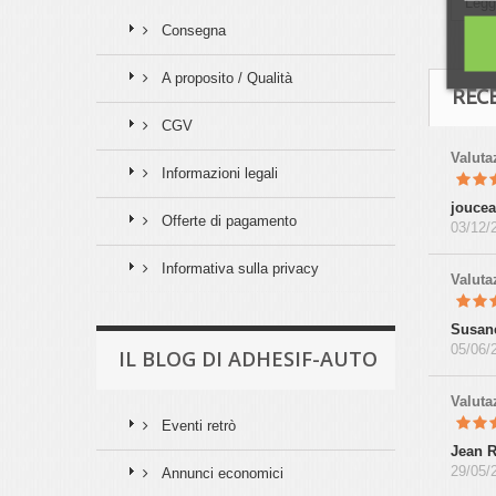
Legg
Consegna
A proposito / Qualità
REC
CGV
Valut
Informazioni legali
joucea
Offerte di pagamento
03/12/
Informativa sulla privacy
Valut
Susan
05/06/
IL BLOG DI ADHESIF-AUTO
Valut
Eventi retrò
Jean 
29/05/
Annunci economici