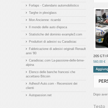
Forlaps - Calendario automobilistico
Targhe in plexiglass
Mon Ancienne: ricambi
Il mondo delle auto d'epoca
Statistiche del dominio example3.com
Produttori di adesivi su Caradisiac
Fabbricazione di adesivi originali Renault
anni '80
205 GTI R.
Caradisiac.com La-passione-delle-bmw-
560,00 €
alpina
Aggiungi
Elenco delle banche francesi che
accettano Bitcoin
PER
Adhesif-Auto.com - Recensioni dei
clienti
Dopo aver s
Autopassion.net
Testo