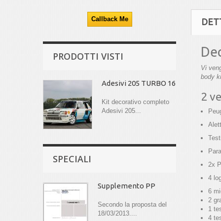
DET
Dec
PRODOTTI VISTI
Vi veng
body ki
Adesivi 205 TURBO 16
2 v
Kit decorativo completo
Adesivi 205...
Peug
Alet
Test
Par
SPECIALI
2x P
4 lo
Supplemento PP
6 mi
2 gr
Secondo la proposta del
1 te
18/03/2013....
4 te