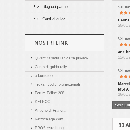
Blog dei partner
Valut
Corsi di guida
Célin
25/05/
Valut
I NOSTRI LINK
eric b
22/05/
Qwant rispetta la vostra privacy
Corso di guida rally
Valut
e-komerco
Marcel
Trova i codici promozionali
MSFA 
Forum Féline 208
19/05/
KELKOO
Scrivi u
Antiche di Francia
Retrocalage.com
30 A
PROS retrofitting