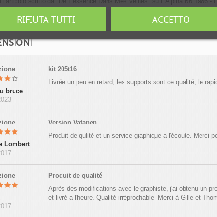
i l'articolo scritto da "De L'essence Dans Mes Veines" su L'Alpina B6 1986 - La
RIFIUTA TUTTI
ACCETTO
ENSIONI
azione
kit 205t16
Livrée un peu en retard, les supports sont de qualité, le rap
u bruce
2023
azione
Version Vatanen
Produit de qulité et un service graphique a l'écoute. Merci po
e Lombert
2017
azione
Produit de qualité
Après des modifications avec le graphiste, j'ai obtenu un p
R
et livré a l'heure. Qualité irréprochable. Merci à Gille et Th
2017