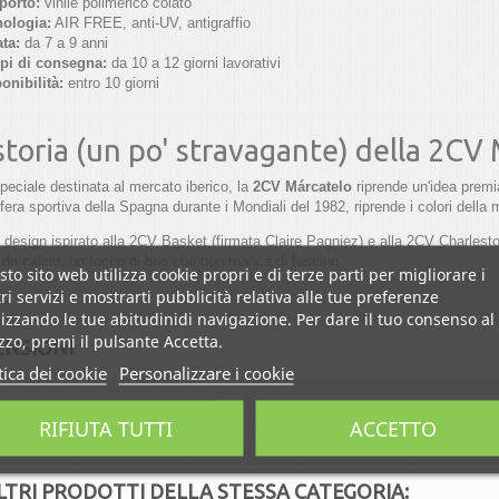
porto:
vinile polimerico colato
nologia:
AIR FREE, anti-UV, antigraffio
ta:
da 7 a 9 anni
pi di consegna:
da 10 a 12 giorni lavorativi
onibilità:
entro 10 giorni
storia (un po' stravagante) della 2CV
peciale destinata al mercato iberico, la
2CV Márcatelo
riprende un'idea premi
fera sportiva della Spagna durante i Mondiali del 1982, riprende i colori dell
 design ispirato alla 2CV Basket (firmata Claire Pagniez) e alla 2CV Charlest
 da calcio, un tocco di brio che non manca di fascino.
to sito web utilizza cookie propri e di terze parti per migliorare i
ri servizi e mostrarti pubblicità relativa alle tue preferenze
izzando le tue abitudinidi navigazione. Per dare il tuo consenso al
izzo, premi il pulsante Accetta.
ENSIONI
tica dei cookie
Personalizzare i cookie
rimo a scrivere una recensione!
RIFIUTA TUTTI
ACCETTO
LTRI PRODOTTI DELLA STESSA CATEGORIA: