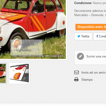
Condizione:
Nuovo pr
Decorazione adesiva in
Marcatelo – Durevole, r
Disponibile entro 10
Twitta
Condi
Visualizza
ingrandito
Scrivi una re
Invia ad un ami
Stampa