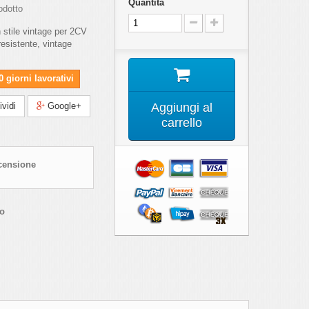
Quantità
odotto
 stile vintage per 2CV
esistente, vintage
 giorni lavorativi
vidi
Google+
Aggiungi al
carrello
censione
co