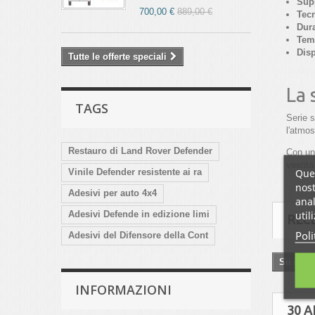
Sup
700,00 €
889,00 €
Tec
Dura
Tem
Disp
Tutte le offerte speciali
La 
TAGS
Serie s
l'atmos
Restauro di Land Rover Defender
Con un
vestita
Ques
Vinile Defender resistente ai ra
nost
Adesivi per auto 4x4
anal
util
Adesivi Defende in edizione limi
REC
Poli
Adesivi del Difensore della Cont
Sii il p
INFORMAZIONI
30 A