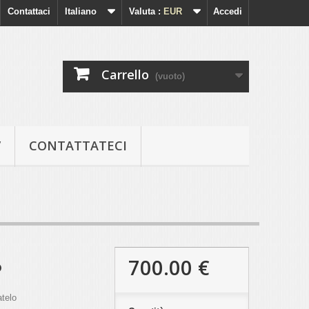
Contattaci
Italiano
Valuta :
EUR
Accedi
Carrello
(vuoto)
V
CONTATTATECI
700.00 €
o
telo