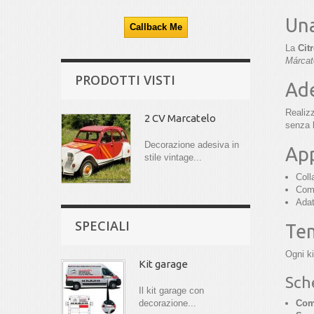
Una
La
Cit
Márcat
PRODOTTI VISTI
Ade
Realizz
2 CV Marcatelo
senza b
Decorazione adesiva in
App
stile vintage...
Coll
Comp
Adat
SPECIALI
Tem
Ogni ki
Kit garage
Sch
Il kit garage con
decorazione...
Comp