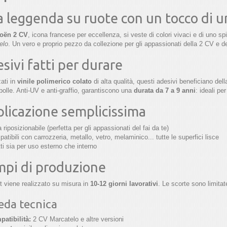
 leggenda su ruote con un tocco di 
roën 2 CV
, icona francese per eccellenza, si veste di colori vivaci e di uno spi
elo
. Un vero e proprio pezzo da collezione per gli appassionati della 2 CV e de
sivi fatti per durare
ati in
vinile polimerico colato
di alta qualità, questi adesivi beneficiano del
olle. Anti-UV e anti-graffio, garantiscono una
durata da 7 a 9 anni
: ideali per
licazione semplicissima
a riposizionabile (perfetta per gli appassionati del fai da te)
atibili con carrozzeria, metallo, vetro, melaminico... tutte le superfici lisce
ti sia per uso esterno che interno
pi di produzione
t viene realizzato su misura in
10-12 giorni lavorativi
. Le scorte sono limitate
eda tecnica
atibilità:
2 CV Marcatelo e altre versioni