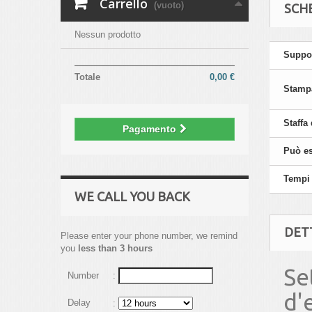
Carrello
(vuoto)
SCH
Nessun prodotto
Suppor
Totale
0,00 €
Stampa
Staffa
Pagamento
Può es
Tempi 
WE CALL YOU BACK
DET
Please enter your phone number, we remind
you
less than 3 hours
Se
Number
:
d'
Delay
: