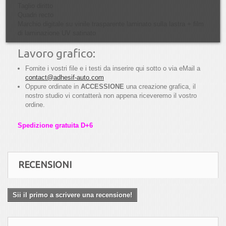
Taglio diritto
Quadri recto
Marchio digitale su vinile trasparente laminato sulla lastra + film
di laminazione UV satinato
Lavoro grafico:
Fornite i vostri file e i testi da inserire qui sotto o via eMail a
contact@adhesif-auto.com
Oppure ordinate in
ACCESSIONE
una creazione grafica, il
nostro studio vi contatterà non appena riceveremo il vostro
ordine.
Spedizione gratuita D+6
RECENSIONI
Sii il primo a scrivere una recensione!