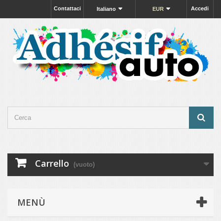
Contattaci
Accedi
Italiano
EUR
Carrello
(vuoto)
MENÙ