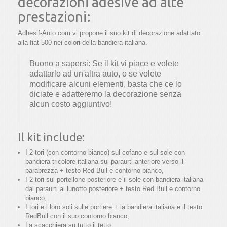
decorazioni adesive ad alte
prestazioni:
Adhesif-Auto.com vi propone il suo kit di decorazione adattato
alla fiat 500 nei colori della bandiera italiana.
Buono a sapersi: Se il kit vi piace e volete
adattarlo ad un'altra auto, o se volete
modificare alcuni elementi, basta che ce lo
diciate e adatteremo la decorazione senza
alcun costo aggiuntivo!
Il kit include:
I 2 tori (con contorno bianco) sul cofano e sul sole con
bandiera tricolore italiana sul paraurti anteriore verso il
parabrezza + testo Red Bull e contorno bianco,
I 2 tori sul portellone posteriore e il sole con bandiera italiana
dal paraurti al lunotto posteriore + testo Red Bull e contorno
bianco,
I tori e i loro soli sulle portiere + la bandiera italiana e il testo
RedBull con il suo contorno bianco,
La scacchiera su tutto il tetto