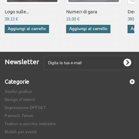
Logo sulle...
Numeri di gara
Decor
39,13 €
15,00 €
380,0
Aggiungi al carrello
Aggiungi al carrello
Aggi
Newsletter
Categorie
Studio grafico
Design d'interni
Impressione OFFSET
Pannelli Teloni
Trattori e vecchie industrie
Mobili per eventi