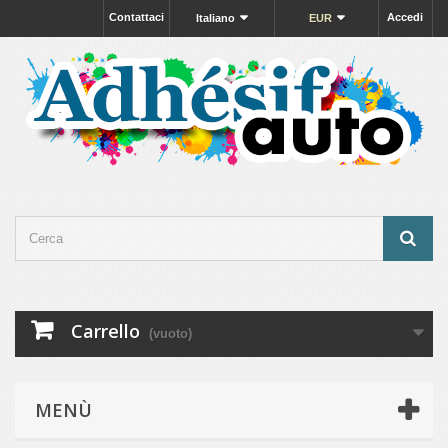
Contattaci
Accedi
Italiano
EUR
Carrello
(vuoto)
MENÙ