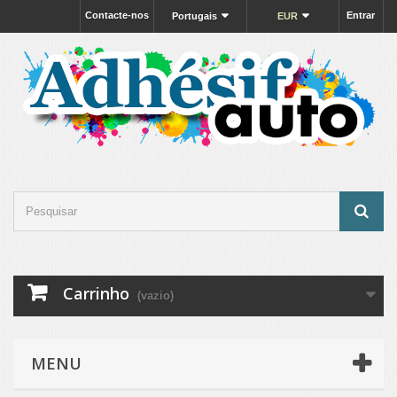
Contacte-nos
Entrar
Portugais
EUR
Carrinho
(vazio)
MENU