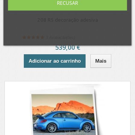
RECUSAR
208 R5 decoração adesiva
3
Avaliação(ões)
539,00 €
Adicionar ao carrinho
Mais