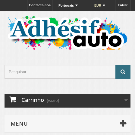
Contacte-nos
Entrar
Portugais
EUR
Carrinho
(vazio)
MENU