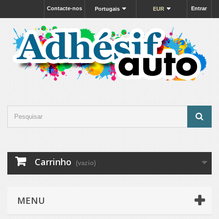
Contacte-nos
Entrar
Portugais
EUR
Carrinho
(vazio)
MENU