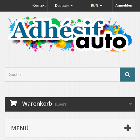
Kontakt
Anmelden
Deutsch
EUR
Warenkorb
(Leer)
MENÜ