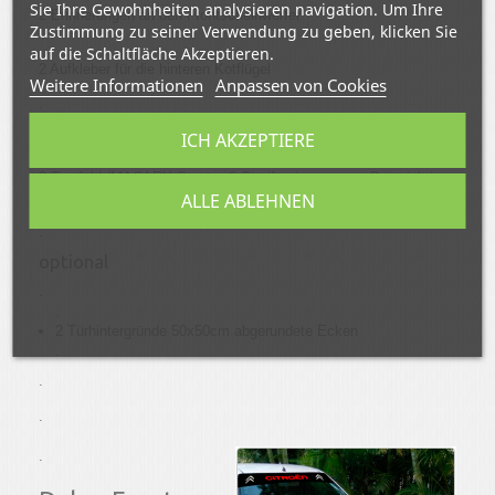
Sie Ihre Gewohnheiten analysieren navigation. Um Ihre
2 Erinnerungen an den Frontscheinwerfer
Zustimmung zu seiner Verwendung zu geben, klicken Sie
.
auf die Schaltfläche Akzeptieren.
2 Aufkleber für die hinteren Kotflügel
Weitere Informationen
Anpassen von Cookies
.
2 Citroën-Logos (oder andere, je nach Ihrem Auto)
ICH AKZEPTIERE
.
2 Textfeld (MACARY Sport + 3 Streifen in unserem Beispiel, je
ALLE ABLEHNEN
nach Ihren Bedürfnissen anzupassen)
.
optional
.
.
2 Türhintergründe 50x50cm abgerundete Ecken
.
.
.
.