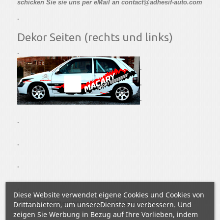
schicken Sie sie uns per eMail an contact@adhesif-auto.com
.
Dekor Seiten (rechts und links)
.
.
.
.
.
.
.
.
Diese Website verwendet eigene Cookies und Cookies von
Drittanbietern, um unsereDienste zu verbessern. Und
2 Streifen 255x70 cm (über alles)
Zwei Farben zur Auswahl
zeigen Sie Werbung in Bezug auf Ihre Vorlieben, indem
.