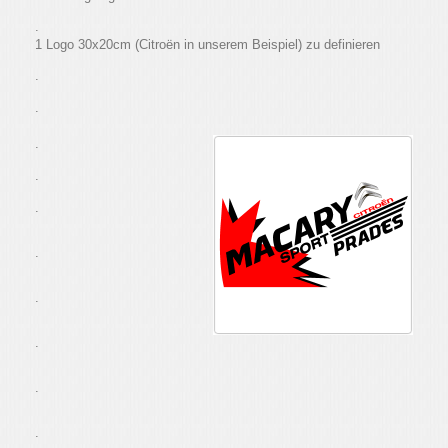
.
1 Logo 30x20cm (Citroën in unserem Beispiel) zu definieren
.
.
.
.
.
.
.
.
.
.