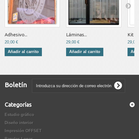
Adhesivo...
Láminas...
Kit de
20,00 €
29,00 €
29,00 
Añadir al carrito
Añadir al carrito
Añad
Boletín
Categorías
Estudio gráfico
Diseño interior
Impresión OFFSET
Paneles Lonas