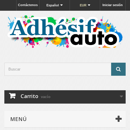
Contáctenos
Iniciar sesión
Español
EUR
Carrito
vacío
MENÚ