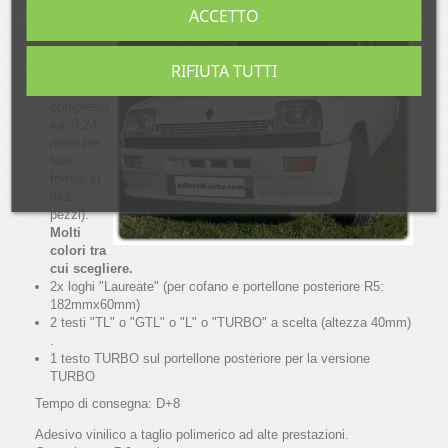
ACCETTO
laterali.
(spessore
= 5mm e
RIFIUTA TUTTI
4mm,
lunghezza
complessi
va: 3,24
metri per
lato;
fornite in
3x2
pezzi).
Molti
colori tra
cui scegliere.
2x loghi "Laureate" (per cofano e portellone posteriore R5:
182mmx60mm)
2 testi "TL" o "GTL" o "L" o "TURBO" a scelta (altezza 40mm)
.
1 testo TURBO sul portellone posteriore per la versione
TURBO
Tempo di consegna: D+8
Adesivo vinilico a taglio polimerico ad alte prestazioni.