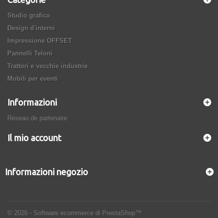
Studio grafico
Design d'interni
Impressione OFFSET
Pannelli Teloni
Trattori e vecchie industrie
Mobili per eventi
Informazioni
Réseau de partenaire
Il mio account
Informazioni negozio
© 2026 - Software ecommerce di PrestaShop™