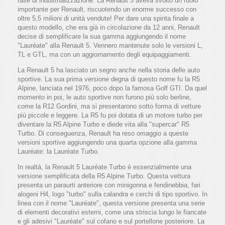
fase di industrializzazione. La Renault 5 aveva svolto un ruolo
importante per Renault, riscuotendo un enorme successo con
oltre 5,5 milioni di unità vendute! Per dare una spinta finale a
questo modello, che era già in circolazione da 12 anni, Renault
decise di semplificare la sua gamma aggiungendo il nome
"Lauréate" alla Renault 5. Vennero mantenute solo le versioni L,
TL e GTL, ma con un aggiornamento degli equipaggiamenti.
La Renault 5 ha lasciato un segno anche nella storia delle auto
sportive. La sua prima versione degna di questo nome fu la R5
Alpine, lanciata nel 1976, poco dopo la famosa Golf GTI. Da quel
momento in poi, le auto sportive non furono più solo berline,
come la R12 Gordini, ma si presentarono sotto forma di vetture
più piccole e leggere. La R5 fu poi dotata di un motore turbo per
diventare la R5 Alpine Turbo e diede vita alla "supercar" R5
Turbo. Di conseguenza, Renault ha reso omaggio a queste
versioni sportive aggiungendo una quarta opzione alla gamma
Lauréate: la Lauréate Turbo.
In realtà, la Renault 5 Lauréate Turbo è essenzialmente una
versione semplificata della R5 Alpine Turbo. Questa vettura
presenta un paraurti anteriore con minigonna e fendinebbia, fari
alogeni H4, logo "turbo" sulla calandra e cerchi di tipo sportivo. In
linea con il nome "Lauréate", questa versione presenta una serie
di elementi decorativi esterni, come una striscia lungo le fiancate
e gli adesivi "Lauréate" sul cofano e sul portellone posteriore. La