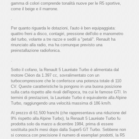
gamma di colori comprende tonalità nuove per le R5 sportive,
come il beige e il marrone.
.
Per quanto riguarda le dotazioni, l'auto è ben equipaggiata:
quattro freni a disco, contagiri, pressione dell'olio e manometro
del turbo, volante a tre razze e sedili a "petali". Renault ha
rinunciato alla radio, ma ha comunque previsto una
preinstallazione radiofonica.
.
Sotto il cofano, la Renault 5 Lauréate Turbo è alimentata dal
motore Cléon da 1.397 cc, sovralimentato con un
turbocompressore che le conferisce una potenza totale di 110
CV. Queste caratteristiche la pongono in una buona posizione
sulla carta rispetto alle rivali dell'epoca, tra cui le famose GTI. In
termini di prestazioni, la Lauréate Turbo è equivalente alla Alpine
Turbo, raggiungendo una velocità massima di 186 km/h.
Al prezzo di 61.500 franchi (che rappresentava una riduzione del
9% rispetto alla Alpine Turbo), la Renault 5 Lauréate Turbo fu
prodotta solo da marzo a dicembre 1984, prima di essere
sostituita pochi mesi dopo dalla Super5 GT Turbo. Sebbene non
si conosca con precisione il numero di esemplari prodotti, la R5