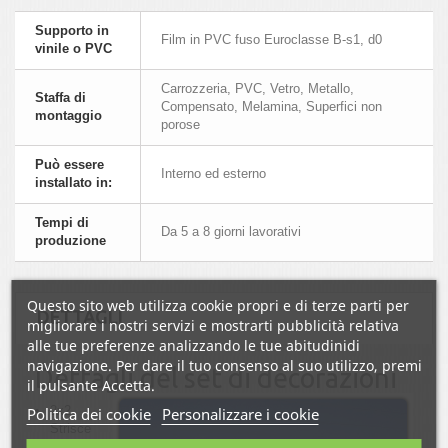
Supporto in
Film in PVC fuso Euroclasse B-s1, d0
vinile o PVC
Carrozzeria, PVC, Vetro, Metallo,
Staffa di
Compensato, Melamina, Superfici non
montaggio
porose
Può essere
Interno ed esterno
installato in:
Tempi di
Da 5 a 8 giorni lavorativi
produzione
Questo sito web utilizza cookie propri e di terze parti per
DETTAGLI
migliorare i nostri servizi e mostrarti pubblicità relativa
alle tue preferenze analizzando le tue abitudinidi
navigazione. Per dare il tuo consenso al suo utilizzo, premi
Dettagli del set di decorazioni
il pulsante Accetta.
2x2
Politica dei cookie
Personalizzare i cookie
Strisce
adesive